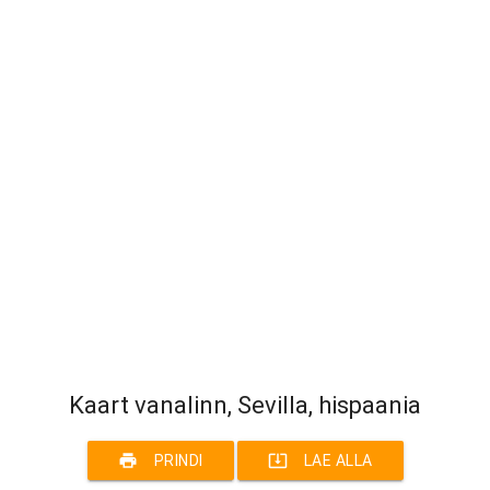
Kaart vanalinn, Sevilla, hispaania
print
system_update_alt
PRINDI
LAE ALLA