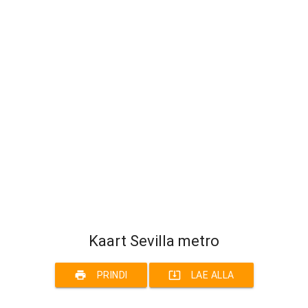
Kaart Sevilla metro
print
system_update_alt
PRINDI
LAE ALLA